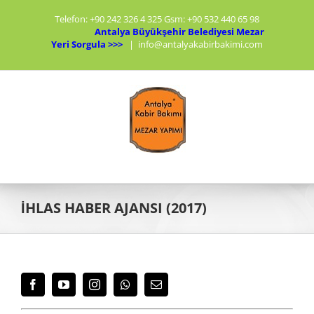
Skip
Telefon: +90 242 326 4 325 Gsm: +90 532 440 65 98
to
Antalya Büyükşehir Belediyesi Mezar
content
Yeri Sorgula >>>
|
info@antalyakabirbakimi.com
İHLAS HABER AJANSI (2017)